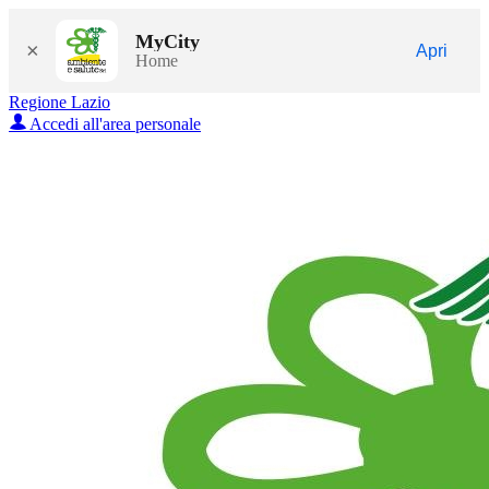
MyCity
×
Apri
Home
Regione Lazio
Accedi all'area personale