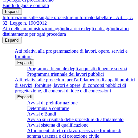
Bandi di gara e contratti
Espandi
Informazioni sulle singole procedure in formato tabellare - Art. 1, c.
32, Legge n. 190/2012
Atti delle amministrazioni aggiudicatrici e degli enti aggiudicatori
distintamente per ogni procedura
Espandi
Atti relativi alla programmazione di lavori, opere, servizi e
forniture
Espandi
Programma biennale degli acquisiti di beni e servizi
Programma triennale dei lavori pubblici
Atti relativi alle procedure per l'affidamento di appalti pubblici
di servizi, forniture, lavori e opere, di concorsi pubblici di
progettazione, di concorsi di idee e di concessioni
Espandi
Avvisi di preinformazione
Determina a contrarre
Avvisi e Bandi
Avviso sui risultati delle procedure di affidamento
Avvisi sistema di qualificazione
Affidamenti diretti di lavori, servizi e forniture di
somma urgenza e di protezione civile