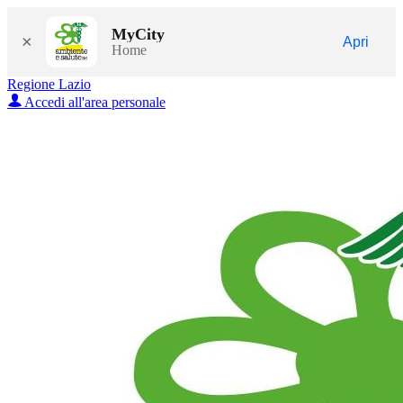
MyCity
×
Apri
Home
Regione Lazio
Accedi all'area personale