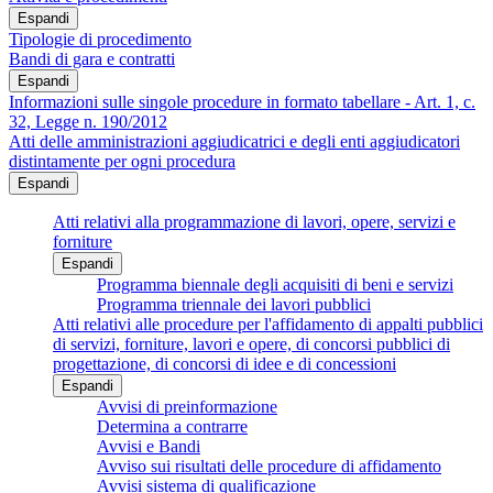
Espandi
Tipologie di procedimento
Bandi di gara e contratti
Espandi
Informazioni sulle singole procedure in formato tabellare - Art. 1, c.
32, Legge n. 190/2012
Atti delle amministrazioni aggiudicatrici e degli enti aggiudicatori
distintamente per ogni procedura
Espandi
Atti relativi alla programmazione di lavori, opere, servizi e
forniture
Espandi
Programma biennale degli acquisiti di beni e servizi
Programma triennale dei lavori pubblici
Atti relativi alle procedure per l'affidamento di appalti pubblici
di servizi, forniture, lavori e opere, di concorsi pubblici di
progettazione, di concorsi di idee e di concessioni
Espandi
Avvisi di preinformazione
Determina a contrarre
Avvisi e Bandi
Avviso sui risultati delle procedure di affidamento
Avvisi sistema di qualificazione