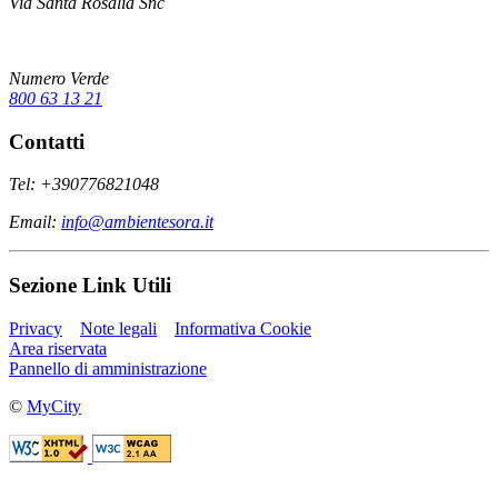
Via Santa Rosalia Snc
Numero Verde
800 63 13 21
Contatti
Tel: +390776821048
Email:
info@ambientesora.it
Sezione Link Utili
Privacy
Note legali
Informativa Cookie
Area riservata
Pannello di amministrazione
©
MyCity