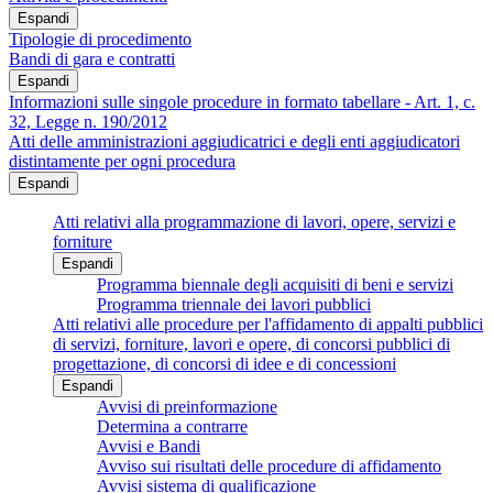
Espandi
Tipologie di procedimento
Bandi di gara e contratti
Espandi
Informazioni sulle singole procedure in formato tabellare - Art. 1, c.
32, Legge n. 190/2012
Atti delle amministrazioni aggiudicatrici e degli enti aggiudicatori
distintamente per ogni procedura
Espandi
Atti relativi alla programmazione di lavori, opere, servizi e
forniture
Espandi
Programma biennale degli acquisiti di beni e servizi
Programma triennale dei lavori pubblici
Atti relativi alle procedure per l'affidamento di appalti pubblici
di servizi, forniture, lavori e opere, di concorsi pubblici di
progettazione, di concorsi di idee e di concessioni
Espandi
Avvisi di preinformazione
Determina a contrarre
Avvisi e Bandi
Avviso sui risultati delle procedure di affidamento
Avvisi sistema di qualificazione