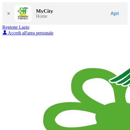
MyCity
×
Apri
Home
Regione Lazio
Accedi all'area personale