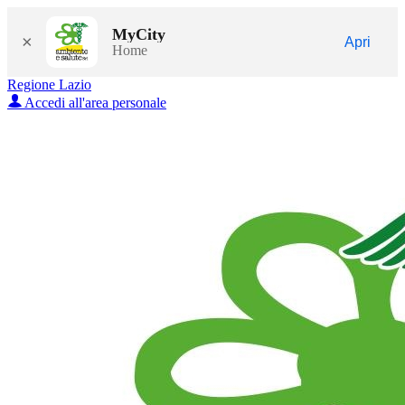
MyCity
×
Apri
Home
Regione Lazio
Accedi all'area personale