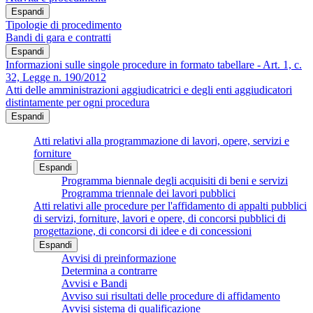
Espandi
Tipologie di procedimento
Bandi di gara e contratti
Espandi
Informazioni sulle singole procedure in formato tabellare - Art. 1, c.
32, Legge n. 190/2012
Atti delle amministrazioni aggiudicatrici e degli enti aggiudicatori
distintamente per ogni procedura
Espandi
Atti relativi alla programmazione di lavori, opere, servizi e
forniture
Espandi
Programma biennale degli acquisiti di beni e servizi
Programma triennale dei lavori pubblici
Atti relativi alle procedure per l'affidamento di appalti pubblici
di servizi, forniture, lavori e opere, di concorsi pubblici di
progettazione, di concorsi di idee e di concessioni
Espandi
Avvisi di preinformazione
Determina a contrarre
Avvisi e Bandi
Avviso sui risultati delle procedure di affidamento
Avvisi sistema di qualificazione