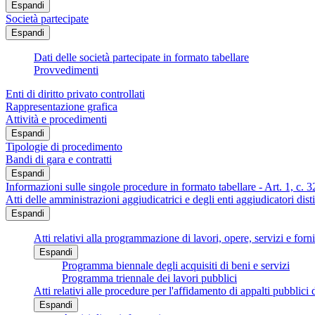
Espandi
Società partecipate
Espandi
Dati delle società partecipate in formato tabellare
Provvedimenti
Enti di diritto privato controllati
Rappresentazione grafica
Attività e procedimenti
Espandi
Tipologie di procedimento
Bandi di gara e contratti
Espandi
Informazioni sulle singole procedure in formato tabellare - Art. 1, c.
Atti delle amministrazioni aggiudicatrici e degli enti aggiudicatori di
Espandi
Atti relativi alla programmazione di lavori, opere, servizi e forn
Espandi
Programma biennale degli acquisiti di beni e servizi
Programma triennale dei lavori pubblici
Atti relativi alle procedure per l'affidamento di appalti pubblici 
Espandi