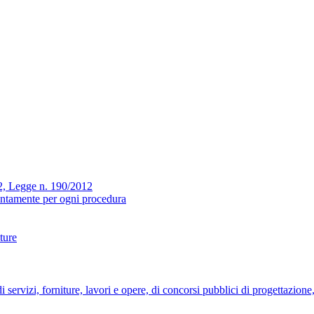
 32, Legge n. 190/2012
stintamente per ogni procedura
iture
di servizi, forniture, lavori e opere, di concorsi pubblici di progettazione