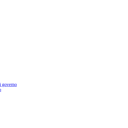
di governo
o