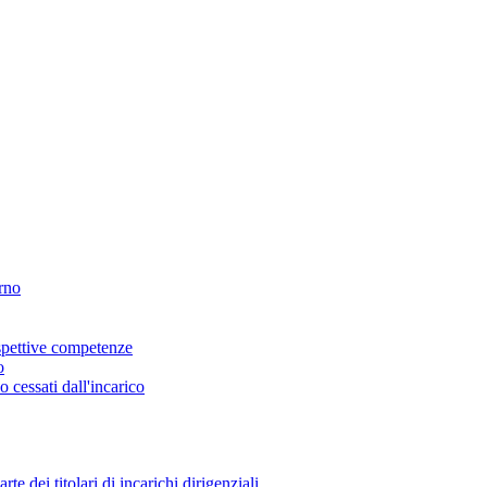
erno
ispettive competenze
o
o cessati dall'incarico
 dei titolari di incarichi dirigenziali