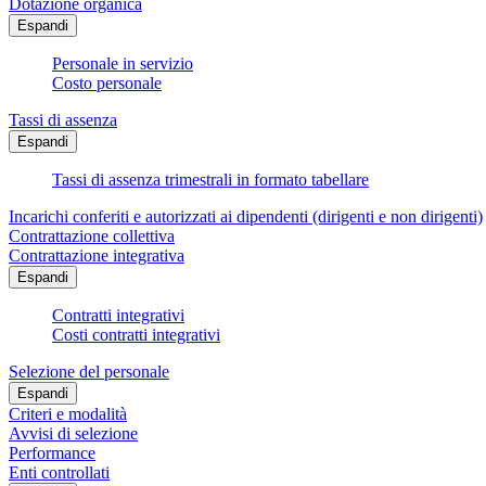
Dotazione organica
Espandi
Personale in servizio
Costo personale
Tassi di assenza
Espandi
Tassi di assenza trimestrali in formato tabellare
Incarichi conferiti e autorizzati ai dipendenti (dirigenti e non dirigenti)
Contrattazione collettiva
Contrattazione integrativa
Espandi
Contratti integrativi
Costi contratti integrativi
Selezione del personale
Espandi
Criteri e modalità
Avvisi di selezione
Performance
Enti controllati