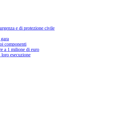
 urgenza e di protezione civile
 gara
uoi componenti
re a 1 milione di euro
a loro esecuzione